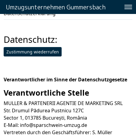
Umzugsunternehmen Gummersbach
Umzugsunternehmen Gummersbach
»
Datenschutzerklärung
Datenschutz:
Zustimmung wiederrufen
Verantwortlicher im Sinne der Datenschutzgesetze
Verantwortliche Stelle
MULLER & PARTENERII AGENTIE DE MARKETING SRL
Str. Drumul Pădurea Pustnicu 127C
Sector 1, 013785 București, România
E-Mail:
info@sparschwein-umzug.de
Vertreten durch den Geschäftsführer: S. Müller