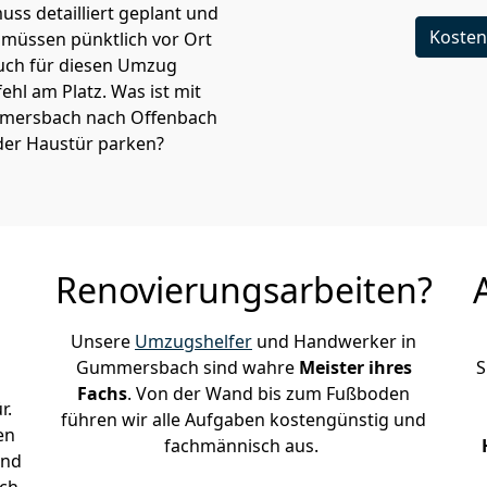
ss detailliert geplant und
Kosten
müssen pünktlich vor Ort
uch für diesen Umzug
 fehl am Platz. Was ist mit
mmersbach nach Offenbach
der Haustür parken?
Renovierungsarbeiten?
Unsere
Umzugshelfer
und Handwerker in
Gummersbach sind wahre
Meister ihres
S
Fachs
. Von der Wand bis zum Fußboden
r.
führen wir alle Aufgaben kostengünstig und
en
fachmännisch aus.
und