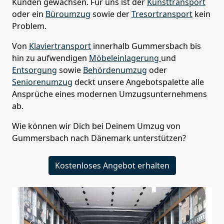
Kunden gewachsen. Für uns ist der
Kunsttransport
oder ein
Büroumzug
sowie der
Tresortransport
kein
Problem.
Von
Klaviertransport
innerhalb
Gummersbach
bis
hin zu aufwendigen
Möbeleinlagerung
und
Entsorgung
sowie
Behördenumzug
oder
Seniorenumzug
deckt unsere Angebotspalette alle
Ansprüche eines modernen Umzugsunternehmens
ab.
Wie können wir Dich bei Deinem Umzug von
Gummersbach
nach Dänemark
unterstützen?
Kostenloses Angebot erhalten