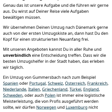
Genau das ist unsere Aufgabe und die führen wir gerne
aus. Du wirst auf Deiner Reise viele Aufgaben
bewältigen müssen.
Wir übernehmen Deinen Umzug nach Dänemark gerne
auch von der ersten Umzugskiste an, dann hast Du den
Kopf für einen strukturierten Neuanfang frei.
Mit unseren Angeboten kannst Du in aller Ruhe und
unverbindlich
eine Entscheidung treffen. Dass wir die
besten Umzugshelfer in der Stadt haben, das erleben
wir täglich.
Ein Umzug von Gummersbach nach zum Beispiel
Spanien
oder
Portugal
,
Schweiz
,
Österreich
,
Frankreich
,
Niederlande
,
Italien
,
Griechenland
,
Türkei
,
England
,
Schweden
, oder auch
Polen
ist immer eine logistische
Meisterleistung, die von Profis ausgeführt werden
sollte, wir dürfen
Norwegen
und
Luxemburg
nicht