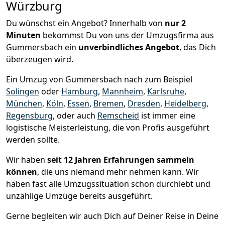
Würzburg
Du wünschst ein Angebot? Innerhalb von
nur 2
Minuten
bekommst Du von uns der Umzugsfirma aus
Gummersbach ein
unverbindliches Angebot
, das Dich
überzeugen wird.
Ein Umzug von Gummersbach nach zum Beispiel
Solingen
oder
Hamburg
,
Mannheim
,
Karlsruhe
,
München
,
Köln
,
Essen
,
Bremen
,
Dresden
,
Heidelberg
,
Regensburg
, oder auch
Remscheid
ist immer eine
logistische Meisterleistung, die von Profis ausgeführt
werden sollte.
Wir haben
seit
12 Jahren Erfahrungen sammeln
können
, die uns niemand mehr nehmen kann. Wir
haben fast alle Umzugssituation schon durchlebt und
unzählige Umzüge bereits ausgeführt.
Gerne begleiten wir auch Dich auf Deiner Reise in Deine