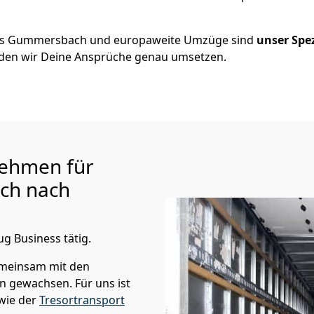
us
Gummersbach
und europaweite Umzüge sind
unser Spe
en wir Deine Ansprüche genau umsetzen.
ehmen für
ch
nach
ug Business tätig.
emeinsam mit den
n gewachsen. Für uns ist
wie der
Tresortransport