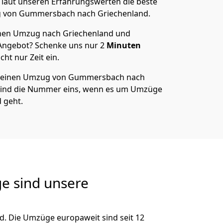
t laut unseren Erfahrungswerten die beste
g von
Gummersbach
nach Griechenland
.
nen Umzug nach Griechenland und
 Angebot? Schenke uns nur
2
Minuten
ht nur Zeit ein.
 deinen Umzug von
Gummersbach
nach
sind die Nummer eins, wenn es um Umzüge
 geht.
e sind unsere
d. Die Umzüge europaweit sind seit
12