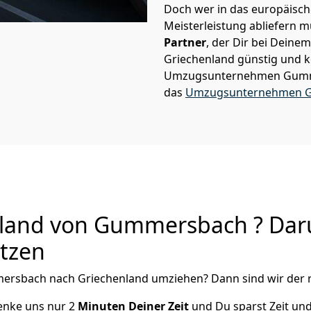
Doch wer in das europäische
Meisterleistung abliefern 
Partner
, der Dir bei Dei
Griechenland günstig und k
Umzugsunternehmen Gum
das
Umzugsunternehmen 
and von Gummersbach ? Daru
utzen
ersbach
nach Griechenland
umziehen? Dann sind wir der r
henke uns nur
2
Minuten Deiner Zeit
und Du sparst Zeit un