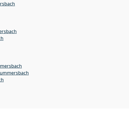
rsbach
ersbach
ch
mmersbach
 Gummersbach
ch