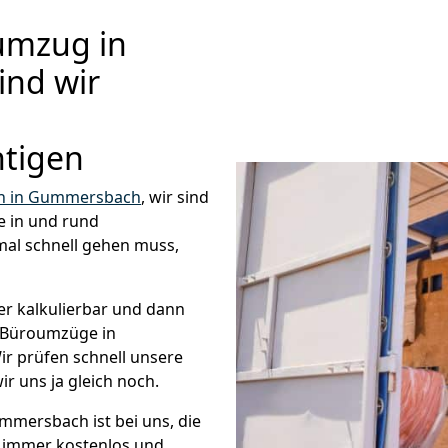
umzug in
nd wir
htigen
 in Gummersbach
, wir sind
 in und rund
al schnell gehen muss,
er kalkulierbar und dann
e Büroumzüge in
r prüfen schnell unsere
ir uns ja gleich noch.
mersbach ist bei uns, die
immer kostenlos und