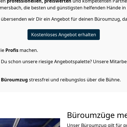
nen
professionellen,
preiswerten
und kompetenten Partner
rsbach, die besten und günstigsten helfenden Hände i
 übersenden wir Dir ein Angebot für deinen Büroumzug, da
Kostenloses Angebot erhalten
die
Profis
machen.
Du schon unsere riesige Angebotspalette? Unsere Mitarbeit
n Büroumzug
stressfrei und reibungslos über die Bühne.
Büroumzüge meh
Unser Büroumzug gilt für p