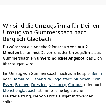
Wir sind die Umzugsfirma für Deinen
Umzug von Gummersbach nach
Bergisch Gladbach
Du wünschst ein Angebot? Innerhalb von
nur 2
Minuten
bekommst Du von uns der Umzugsfirma aus
Gummersbach ein
unverbindliches Angebot
, das Dich
überzeugen wird.
Ein Umzug von Gummersbach nach zum Beispiel
Berlin
oder
Hamburg
,
Osnabrück
,
Ingolstadt
,
München
,
Köln
,
Essen
,
Bremen
,
Dresden
,
Nürnberg
,
Cottbus
, oder auch
Mönchen­gladbach
ist immer eine logistische
Meisterleistung, die von Profis ausgeführt werden
sollte.